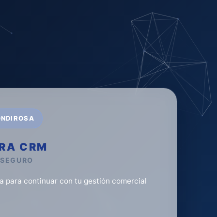
ONDIROSA
IRA CRM
 SEGURO
a para continuar con tu gestión comercial