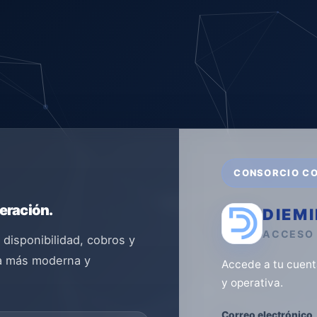
CONSORCIO C
eración.
DIEM
ACCESO
 disponibilidad, cobros y
ia más moderna y
Accede a tu cuent
y operativa.
Correo electrónico