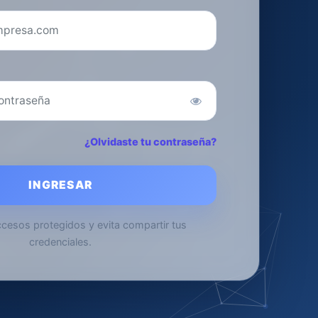
¿Olvidaste tu contraseña?
INGRESAR
cesos protegidos y evita compartir tus
credenciales.